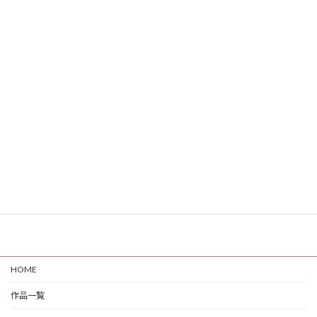
リフィル 目的別貯蓄管理表 / A5 20穴
リフィル 原価計算表 / A5 20穴
リフィル 日記（1ページ 2日分）/ A5 20穴
HOME
作品一覧