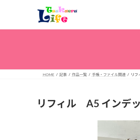
コ
ナ
ン
ビ
テ
ゲ
ン
ー
ツ
シ
へ
ョ
ス
ン
キ
に
ッ
移
プ
動
HOME
記事
作品一覧
手帳・ファイル関連
リフィ
リフィル A5 インデッ