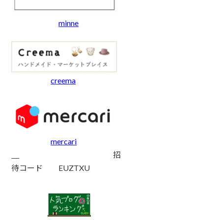
minne
creema
mercari
招
待コード EUZTXU