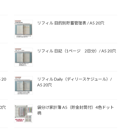
リフィル 目的別貯蓄管理表 / A5 20穴
リフィル 日記（1ページ 2日分）/ A5 20穴
 20
リフィル Daily（ディリースケジュール）/
A5 20穴
20穴
袋分け家計簿 A5（貯金封筒付）4色ドット
柄